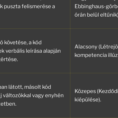
k puszta felismerése a
Ebbinghaus-görbe
órán belül eltűnik)
eó követése, a kód
Alacsony (Létrejö
 verbális leírása alapján
kompetencia illúzi
értése.
ban látott, másolt kód
Közepes (Kezdőd
új változókkal vagy enyhén
kiépülése).
etben.