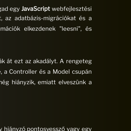
gad egy
JavaScript
webfejlesztési
t, az adatbázis-migrációkat és a
mációk elkezdenek "leesni", és
ák át ezt az akadályt
.
A rengeteg
 a Controller és a Model csupán
ég hiányzik, emiatt elveszünk a
gy hiányzó pontosvessző vagy egy