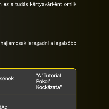
 ez a tudás kártyavárként omlik
 hajlamosak leragadni a legalsóbb
"A 'Tutorial
ésének
Pokol'
Kockázata"
(Az