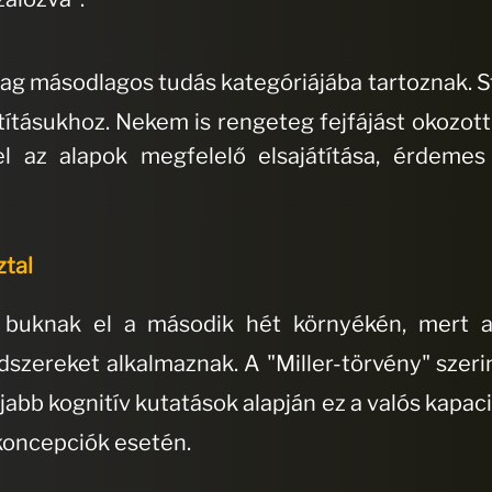
ilag másodlagos tudás kategóriájába tartoznak
.
S
átításukhoz
. Nekem is rengeteg fejfájást okozott
el az alapok megfelelő elsajátítása, érdeme
ztal
 buknak el a második hét környékén, mert az
dszereket alkalmaznak
.
A "Miller-törvény" sze
jabb kognitív kutatások alapján ez a valós kapac
 koncepciók esetén
.