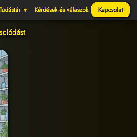
Tudástár ▼
Kérdések és válaszok
Kapcsolat
solódást