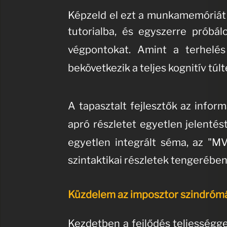
Képzeld el ezt a munkamemóriát 
tutorialba, és egyszerre próbál
végpontokat
.
Amint a terhelés
bekövetkezik a teljes kognitív túl
A tapasztalt fejlesztők az infor
apró részletet egyetlen jelentés
egyetlen integrált séma, az "MV
szintaktikai részletek tengerébe
Küzdelem az imposztor szindróm
Kezdetben a fejlődés teljességge