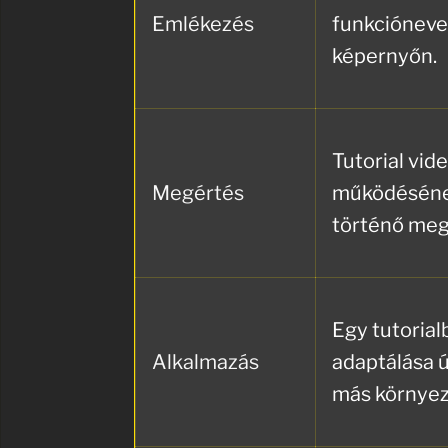
Emlékezés
funkcióneve
képernyőn.
Tutorial vid
Megértés
működésének
történő meg
Egy tutorial
Alkalmazás
adaptálása 
más környez