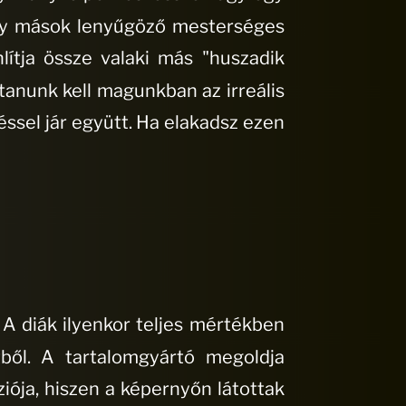
ogy mások lenyűgöző mesterséges
lítja össze valaki más "huszadik
ítanunk kell magunkban az irreális
ssel jár együtt
. Ha elakadsz ezen
.
A diák ilyenkor teljes mértékben
ből
.
A tartalomgyártó megoldja
iója, hiszen a képernyőn látottak