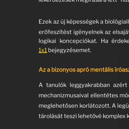
Ezek az új képességek a biológia
erőfeszítést igényelnek az elsaj
logikai koncepciókat. Ha érdek
1x1
bejegyzésemet.
Az a bizonyos apró mentális íróas
A tanulók leggyakrabban azért
mechanizmusaival ellentétes mó
meglehetősen korlátozott
.
A legú
tárolását teszi lehetővé komplex