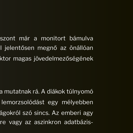
viszont már a monitort bámulva
l jelentősen megnő az önállóan
ektor magas jövedelmezőségének
ra mutatnak rá
.
A diákok túlnyomó
 lemorzsolódást egy mélyebben
ágokról szó sincs
.
Az emberi agy
re vagy az aszinkron adatbázis-