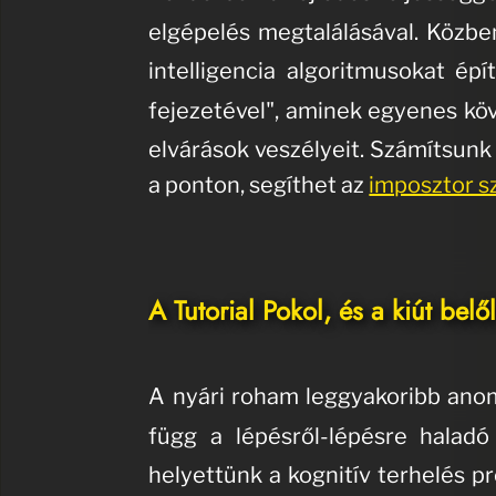
elgépelés megtalálásával
.
Közben
intelligencia algoritmusokat épí
fejezetével", aminek egyenes k
elvárások veszélyeit.
Számítsunk 
a ponton, segíthet az
imposztor s
A Tutorial Pokol, és a kiút belő
A nyári roham leggyakoribb anomál
függ a lépésről-lépésre haladó
helyettünk a kognitív terhelés p