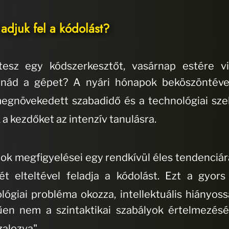
adjuk fel a kódolást?
ítesz egy kódszerkesztőt, vasárnap estére 
tanád a gépet?
A nyári hónapok beköszöntéve
egnövekedett szabadidő és a technológiai sz
 a kezdőket az intenzív tanulásra
.
mok megfigyelései egy rendkívül éles tendenciá
t elteltével feladja a kódolást
.
Ezt a gyors
ógiai probléma okozza, intellektuális hiányoss
en nem a szintaktikai szabályok értelmezésé
zalozva"
.