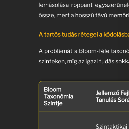
lemásolása roppant egyszerűnek
össze, mert a hosszú távú memór
A tartós tudás rétegei a kódolásb
A problémát a Bloom-féle taxonó
szinteken, míg az igazi tudás sokk
Bloom
Jellemző Fe
Taxonómia
Tanulás Sor
Szintje
Szintaktikai