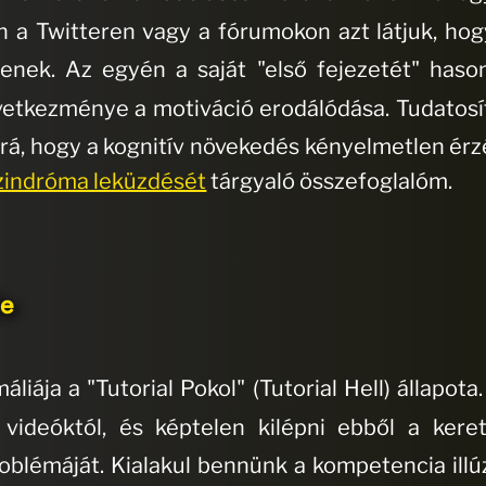
 a Twitteren vagy a fórumokon azt látjuk, h
tenek
.
Az egyén a saját "első fejezetét" hason
övetkezménye a motiváció erodálódása
. Tudatos
rá, hogy a kognitív növekedés kényelmetlen érzé
zindróma leküzdését
tárgyaló összefoglalóm.
le
iája a "Tutorial Pokol" (Tutorial Hell) állapota
 videóktól, és képtelen kilépni ebből a keret
roblémáját
.
Kialakul bennünk a kompetencia illúz