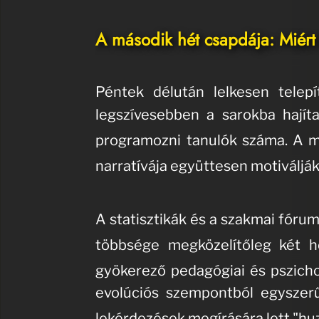
A második hét csapdája: Miért 
Péntek délután lelkesen telep
legszívesebben a sarokba hají
programozni tanulók száma
.
A m
narratívája együttesen motiválják
A statisztikák és a szakmai fóru
többsége megközelítőleg két hé
gyökerező pedagógiai és pszichol
evolúciós szempontból egyszerű
lekérdezések megírására lett "hu