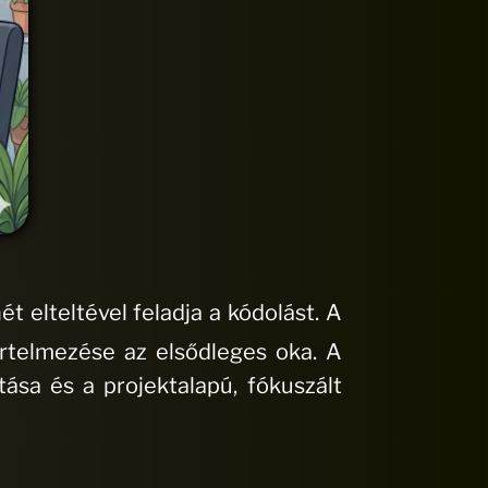
 elteltével feladja a kódolást
.
A
értelmezése az elsődleges oka
.
A
tása és a projektalapú, fókuszált