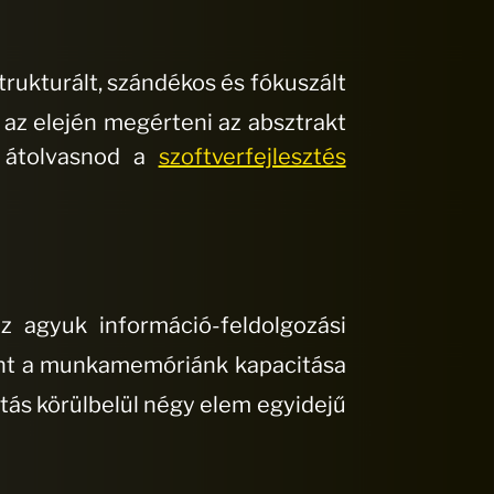
trukturált, szándékos és fókuszált
 az elején megérteni az absztrakt
s átolvasnod a
szoftverfejlesztés
 agyuk információ-feldolgozási
rint a munkamemóriánk kapacitása
itás körülbelül négy elem egyidejű