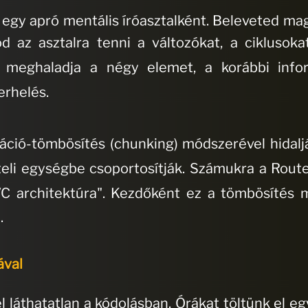
egy apró mentális íróasztalként
.
Beleveted ma
od az asztalra tenni a változókat, a ciklusoka
 meghaladja a négy elemet, a korábbi infor
terhelés
.
máció-tömbösítés (chunking) módszerével hidalj
teli egységbe csoportosítják
.
Számukra a Route,
C architektúra"
.
Kezdőként ez a tömbösítés m
n
.
ával
l láthatatlan a kódolásban
.
Órákat töltünk el e