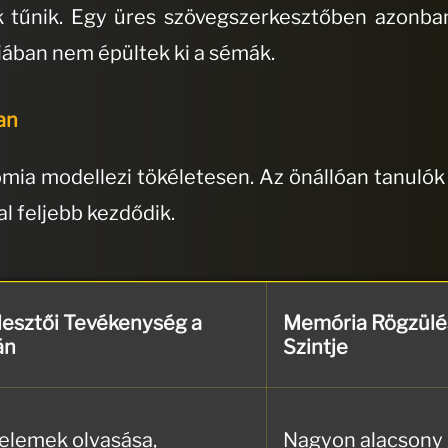
 tűnik
.
Egy üres szövegszerkesztőben azonban
iában nem épültek ki a sémák
.
an
mia modellezi tökéletesen
.
Az önállóan tanulók
al feljebb kezdődik
.
jlesztői Tevékenység a
Memória Rögzül
án
Szintje
 elemek olvasása,
Nagyon alacsony 