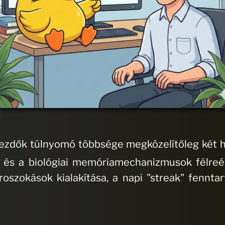
ezdők túlnyomó többsége megközelítőleg két hét
és és a biológiai memóriamechanizmusok félre
roszokások kialakítása, a napi "streak" fenntar