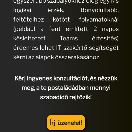
egyszerűbb szabályokhoz elég egy kis
logikai érzék. Bonyolultabb,
feltételhez kötött folyamatoknál
(például a fent említett 2 napos
késleltetett Teams értesítés)
érdemes lehet IT szakértő segítségét
kérni az alapok összerakásához.
Kérj ingyenes konzultációt, és nézzük
meg, a te postaládádban mennyi
szabadidő rejtőzik!
Írj üzenetet!