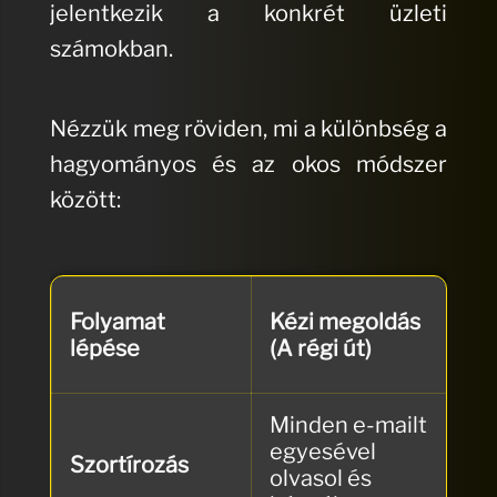
jelentkezik a konkrét üzleti
számokban.
Nézzük meg röviden, mi a különbség a
hagyományos és az okos módszer
között:
Au
Folyamat
Kézi megoldás
me
lépése
(A régi út)
Du
Minden e-mailt
Sz
egyesével
re
Szortírozás
olvasol és
le