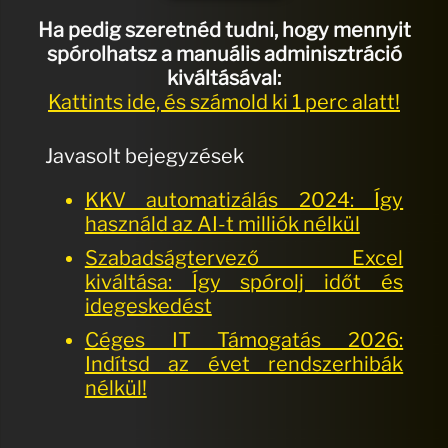
Ha pedig szeretnéd tudni, hogy mennyit
spórolhatsz a manuális adminisztráció
kiváltásával:
Kattints ide, és számold ki 1 perc alatt!
Javasolt bejegyzések
KKV automatizálás 2024: Így
használd az AI-t milliók nélkül
Szabadságtervező Excel
kiváltása: Így spórolj időt és
idegeskedést
Céges IT Támogatás 2026:
Indítsd az évet rendszerhibák
nélkül!