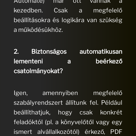
Automate) már ott vannak a
kezedben. Csak a megfelelő
beállításokra és logikára van szükség
a működésükhöz.
2. Biztonságos automatikusan
lementeni a beérkező
csatolmányokat?
Igen, amennyiben megfelelő
szabályrendszert állítunk fel. Például
beállíthatjuk, hogy csak konkrét
feladóktól (pl. a könyvelőtől vagy egy
ismert alvállalkozótól) érkező, PDF