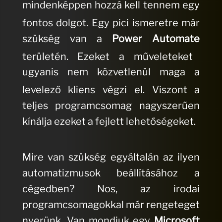
mindenképpen hozzá kell tennem egy
fontos dolgot.
Egy pici ismeretre már
szükség van a
Power Automate
területén.
Ezeket a műveleteket
ugyanis nem közvetlenül maga a
levelező kliens végzi el.
Viszont a
teljes programcsomag nagyszerűen
kínálja ezeket a fejlett lehetőségeket.
Mire van szükség egyáltalán az ilyen
automatizmusok beállításához a
cégedben? Nos, az irodai
programcsomagokkal már rengeteget
nyerünk.
Van mondjuk egy
Microsoft