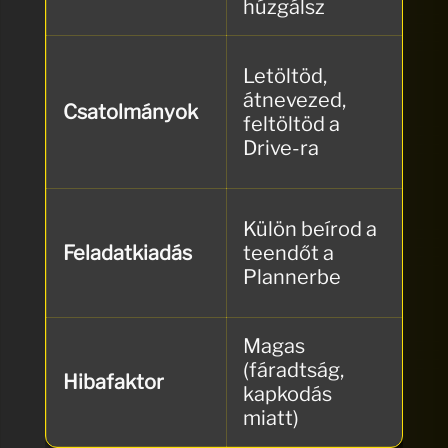
húzgálsz
há
A 
Letöltöd,
Au
átnevezed,
Csatolmányok
az
feltöltöd a
me
Drive-ra
ma
A 
Külön beírod a
le
Feladatkiadás
teendőt a
rö
Plannerbe
jö
Magas
Nu
(fáradtság,
Hibafaktor
ne
kapkodás
do
miatt)