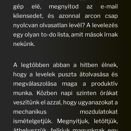
gép elé, megnyitod az e-mail
kliensedet, és azonnal arcon csap
nyolcvan olvasatlan levél? A levelezés
egy olyan to-do lista, amit mások írnak
nekünk.
A legtöbben abban a hitben élnek,
hogy a levelek puszta átolvasása és
megválaszolása maga a produktív
munka. Közben napi szinten órákat
veszítünk el azzal, hogy ugyanazokat a
mechanikus mozdulatokat
ismételgetjük. Megnyitjuk, letöltjük,
áthelyezzük, felírjuk magunknak egy