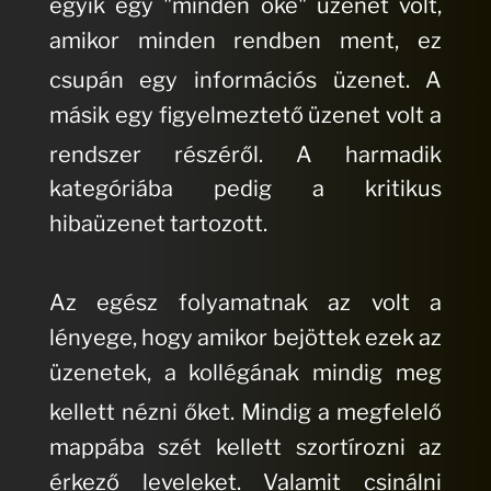
egyik egy "minden oké" üzenet volt,
amikor minden rendben ment, ez
csupán egy információs üzenet.
A
másik egy figyelmeztető üzenet volt a
rendszer részéről.
A harmadik
kategóriába pedig a kritikus
hibaüzenet tartozott.
A
z egész folyamatnak az volt a
lényege, hogy amikor bejöttek ezek az
üzenetek, a kollégának mindig meg
kellett nézni őket.
Mindig a megfelelő
mappába szét kellett szortírozni az
érkező leveleket.
Valamit csinálni