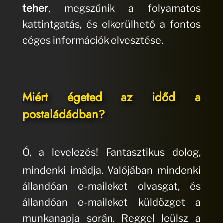
teher
, megszűnik a folyamatos
kattintgatás, és elkerülhető a fontos
céges információk elvesztése.
Miért égeted az időd a
postaládádban?
Ó, a levelezés!
Fantasztikus dolog,
mindenki imádja.
Valójában mindenki
állandóan e-maileket olvasgat, és
állandóan e-maileket küldözget a
munkanapja során. R
eggel leülsz a