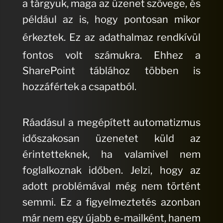
a tárgyuk, maga az üzenet szövege, és
például az is, hogy pontosan mikor
érkeztek.
Ez az adathalmaz rendkívül
fontos volt számukra.
Ehhez a
SharePoint táblához többen is
hozzáfértek a csapatból.
Ráadásul a megépített automatizmus
időszakosan üzenetet küld az
érintetteknek, ha valamivel nem
foglalkoznak időben.
Jelzi, hogy az
adott problémával még nem történt
semmi
.
Ez a figyelmeztetés azonban
már nem egy újabb e-mailként, hanem