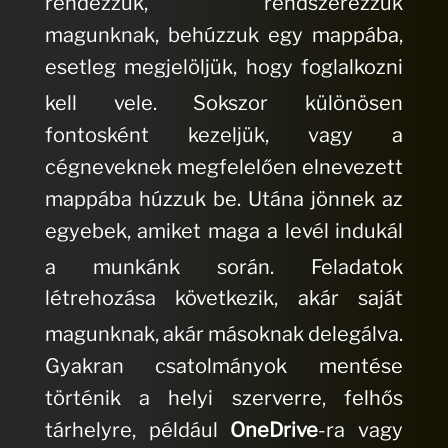
rendezzük, rendszerezzük
magunknak, behúzzuk egy mappába,
esetleg megjelöljük, hogy foglalkozni
kell vele.
Sokszor különösen
fontosként kezeljük, vagy a
cégneveknek megfelelően elnevezett
mappába húzzuk be.
Utána jönnek az
egyebek, amiket maga a levél indukál
a munkánk során.
Feladatok
létrehozása következik, akár saját
magunknak, akár másoknak delegálva.
Gyakran csatolmányok mentése
történik a helyi szerverre, felhős
tárhelyre, például
OneDrive
-ra vagy