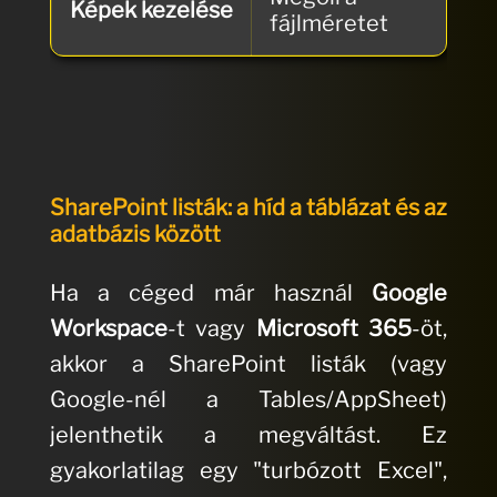
Képek kezelése
fájlméretet
ke
SharePoint listák: a híd a táblázat és az
adatbázis között
Ha a céged már használ
Google
Workspace
-t vagy
Microsoft 365
-öt,
akkor a SharePoint listák (vagy
Google-nél a Tables/AppSheet)
jelenthetik a megváltást. Ez
gyakorlatilag egy "turbózott Excel",