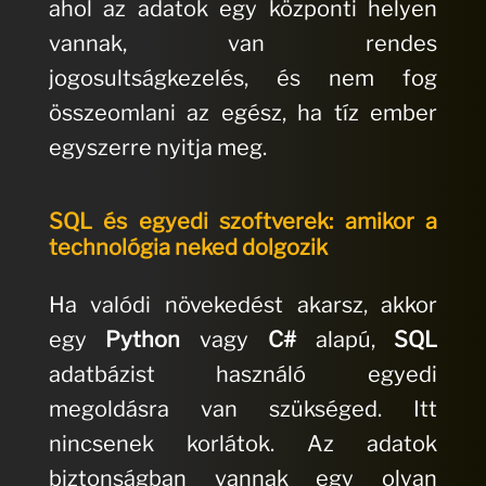
ahol az adatok egy központi helyen
vannak, van rendes
jogosultságkezelés, és nem fog
összeomlani az egész, ha tíz ember
egyszerre nyitja meg.
SQL és egyedi szoftverek: amikor a
technológia neked dolgozik
Ha valódi növekedést akarsz, akkor
egy
Python
vagy
C#
alapú,
SQL
adatbázist használó egyedi
megoldásra van szükséged. Itt
nincsenek korlátok. Az adatok
biztonságban vannak egy olyan