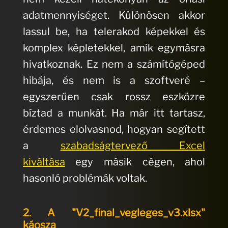
adatmennyiséget. Különösen akkor
lassul be, ha telerakod képekkel és
komplex képletekkel, amik egymásra
hivatkoznak. Ez nem a számítógéped
hibája, és nem is a szoftveré –
egyszerűen csak rossz eszközre
bíztad a munkát. Ha már itt tartasz,
érdemes elolvasnod, hogyan segített
a
szabadságtervező Excel
kiváltása
egy másik cégen, ahol
hasonló problémák voltak.
2. A "V2_final_vegleges_v3.xlsx"
káosza