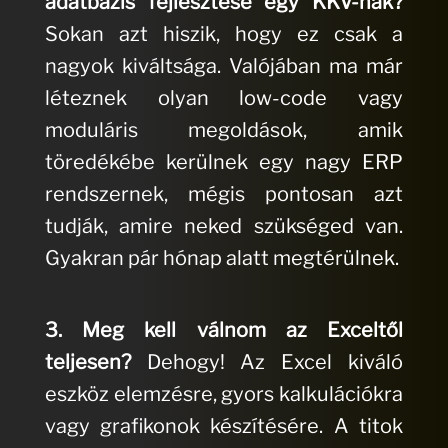
adatbázis fejlesztése egy KKV-nak?
Sokan azt hiszik, hogy ez csak a
nagyok kiváltsága. Valójában ma már
léteznek olyan low-code vagy
moduláris megoldások, amik
töredékébe kerülnek egy nagy ERP
rendszernek, mégis pontosan azt
tudják, amire neked szükséged van.
Gyakran pár hónap alatt megtérülnek.
3. Meg kell válnom az Exceltől
teljesen?
Dehogy! Az Excel kiváló
eszköz elemzésre, gyors kalkulációkra
vagy grafikonok készítésére. A titok