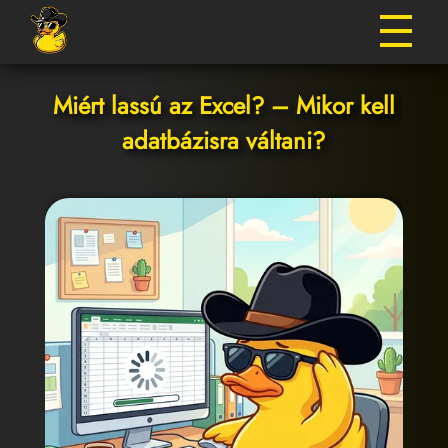
Miért lassú az Excel? – Mikor kell
adatbázisra váltani?