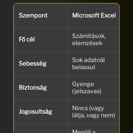
Sh
Szempont
Microsoft Excel
Li
Számítások,
Ad
Fő cél
elemzések
ás
Sok adatnál
Sebesség
Gy
belassul
Gyenge
Er
Biztonság
(jelszavas)
al
Nincs (vagy
So
Jogosultság
látja, vagy nem)
sz
Megöli a
Ha