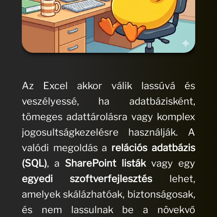
Az Excel akkor válik lassúvá és
veszélyessé, ha adatbázisként,
tömeges adattárolásra vagy komplex
jogosultságkezelésre használják. A
valódi megoldás a
relációs adatbázis
(SQL)
, a
SharePoint listák
vagy egy
egyedi szoftverfejlesztés
lehet,
amelyek skálázhatóak, biztonságosak,
és nem lassulnak be a növekvő