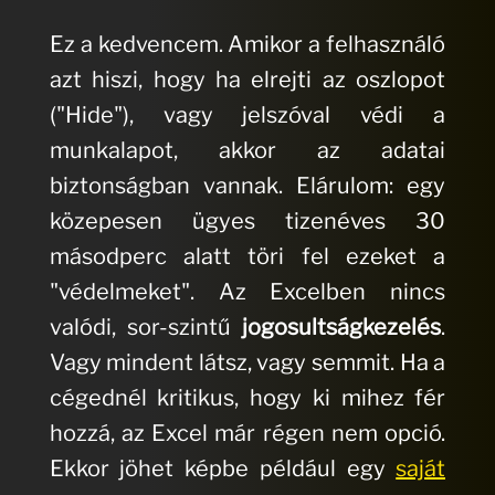
Ez a kedvencem. Amikor a felhasználó
azt hiszi, hogy ha elrejti az oszlopot
("Hide"), vagy jelszóval védi a
munkalapot, akkor az adatai
biztonságban vannak. Elárulom: egy
közepesen ügyes tizenéves 30
másodperc alatt töri fel ezeket a
"védelmeket". Az Excelben nincs
valódi, sor-szintű
jogosultságkezelés
.
Vagy mindent látsz, vagy semmit. Ha a
cégednél kritikus, hogy ki mihez fér
hozzá, az Excel már régen nem opció.
Ekkor jöhet képbe például egy
saját