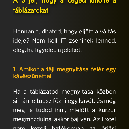
A 3 jel, hogy a céged kinőtte a
táblázatokat
Honnan tudhatod, hogy eljött a váltás
ideje? Nem kell IT zseninek lenned,
elég, ha figyeled a jeleket.
1. Amikor a fájl megnyitása felér egy
kávészünettel
Ha a táblázatod megnyitása közben
simán le tudsz főzni egy kávét, és még
meg is tudod inni, mielőtt a kurzor
megmozdulna, akkor baj van. Az Excel
nem kezeli hatékonyan az óriási