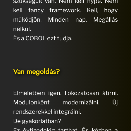
szükségük van. Nem kell hype. Nem
kell fancy framework. Kell, hogy
működjön. Minden nap. Megállás
nélkül.
És a COBOL ezt tudja.
Van megoldás?
Elméletben igen. Fokozatosan átírni.
Modulonként modernizálni. Új
rendszerekkel integrálni.
De gyakorlatban?
Ez évtizedekig tarthat. És közben a