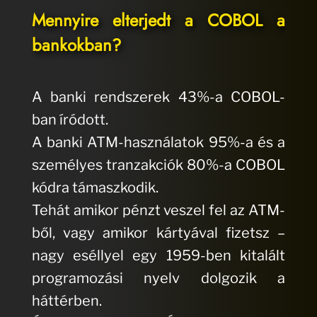
Mennyire elterjedt a COBOL a
bankokban?
A banki rendszerek 43%-a COBOL-
ban íródott.
A banki ATM-használatok 95%-a és a
személyes tranzakciók 80%-a COBOL
kódra támaszkodik.
Tehát amikor pénzt veszel fel az ATM-
ből, vagy amikor kártyával fizetsz –
nagy eséllyel egy 1959-ben kitalált
programozási nyelv dolgozik a
háttérben.