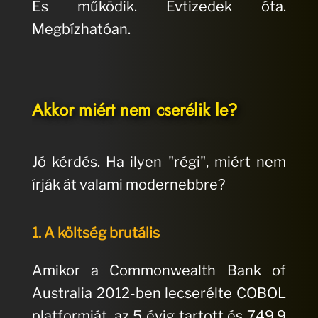
És működik. Évtizedek óta.
Megbízhatóan.
Akkor miért nem cserélik le?
Jó kérdés. Ha ilyen "régi", miért nem
írják át valami modernebbre?
1. A költség brutális
Amikor a Commonwealth Bank of
Australia 2012-ben lecserélte COBOL
platformját, az 5 évig tartott és 749,9