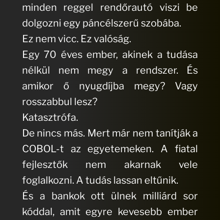
minden reggel rendőrautó viszi be
dolgozni egy páncélszerű szobába.
Ez nem vicc. Ez valóság.
Egy 70 éves ember, akinek a tudása
nélkül nem megy a rendszer. És
amikor ő nyugdíjba megy? Vagy
rosszabbul lesz?
Katasztrófa.
De nincs más. Mert már nem tanítják a
COBOL-t az egyetemeken. A fiatal
fejlesztők nem akarnak vele
foglalkozni. A tudás lassan eltűnik.
És a bankok ott ülnek milliárd sor
kóddal, amit egyre kevesebb ember