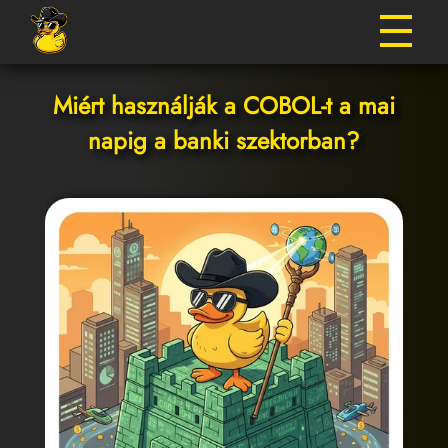
Miért használják a COBOL-t a mai
napig a banki szektorban?