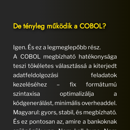
De tényleg működik a COBOL?
Igen. És ez a legmeglepőbb rész.
A COBOL megbízható hatékonysága
teszi tökéletes választássá a kiterjedt
adatfeldolgozási feladatok
kezeléséhez – fix formátumú
szintaxisa optimalizálja a
kódgenerálást, minimális overheaddel.
Magyarul: gyors, stabil, és megbízható.
És ez pontosan az, amire a bankoknak