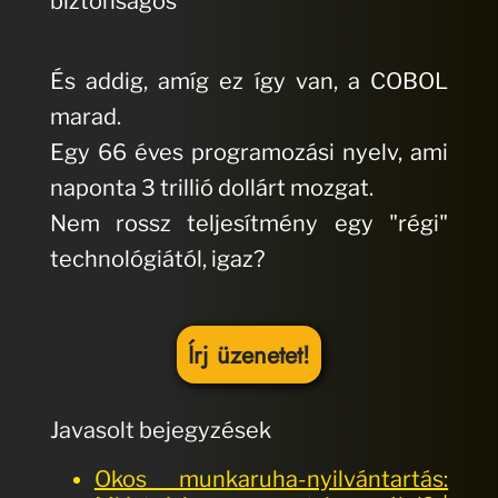
biztonságos
És addig, amíg ez így van, a COBOL
marad.
Egy 66 éves programozási nyelv, ami
naponta 3 trillió dollárt mozgat.
Nem rossz teljesítmény egy "régi"
technológiától, igaz?
Írj üzenetet!
Javasolt bejegyzések
Okos munkaruha-nyilvántartás: