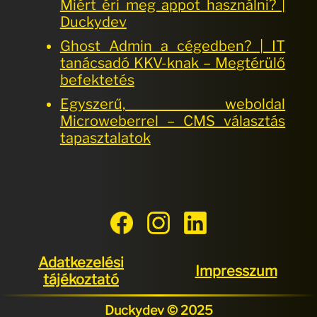
Miért éri meg appot használni? |
Duckydev
Ghost Admin a cégedben? | IT
tanácsadó KKV-knak – Megtérülő
befektetés
Egyszerű, weboldal
Microweberrel – CMS választás
tapasztalatok
Adatkezelési
Impresszum
tájékoztató
Duckydev © 2025