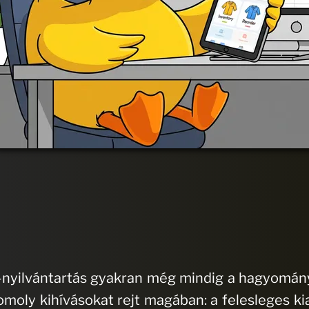
-nyilvántartás gyakran még mindig a hagyomány
moly kihívásokat rejt magában: a felesleges ki