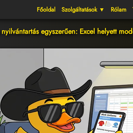
Főoldal
Szolgáltatások ▼
Rólam
yilvántartás egyszerűen: Excel helyett mod