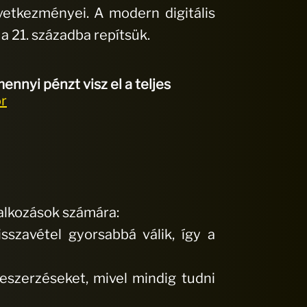
vetkezményei. A modern digitális
 21. századba repítsük.
nnyi pénzt visz el a teljes
or
lalkozások számára:
szavétel gyorsabbá válik, így a
beszerzéseket, mivel mindig tudni