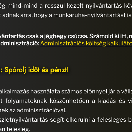
ég mind-mind a rosszul kezelt nyilvántartás kö
dnak arra, hogy a munkaruha-nyilvántartást is a
ntartás csak a jéghegy csúcsa. Számold ki itt, me
dminisztráció:
Adminisztrációs költség kalkulát
: Spórolj időt és pénzt!
lkalmazás használata számos előnnyel jár a vál
lt folyamatoknak köszönhetően a kiadás és vis
ek az adminisztrációval.
letnyilvántartás segít elkerülni a felesleges 
an felesleg.