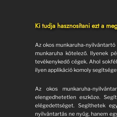
Ki tudja hasznosítani ezt a me
Az okos munkaruha-nyilvántartó a
munkaruha kötelező. Ilyenek pé
tevékenykedő cégek. Ahol sokféle
ilyen applikáció komoly segítséget
Az okos munkaruha-nyilvánta
elengedhetetlen eszköze. Segít 
elégedettséget. Segíthetek e
nyilvántartás ne nyűg, hanem egy