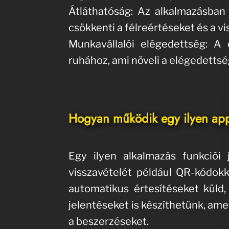
Átláthatóság: Az alkalmazásban
csökkenti a félreértéseket és a v
Munkavállalói elégedettség: 
ruhához, ami növeli a elégedettsé
Hogyan működik egy ilyen app
Egy ilyen alkalmazás funkciói
visszavételét például QR-kódokk
automatikus értesítéseket küld,
jelentéseket is készíthetünk, am
a beszerzéseket.