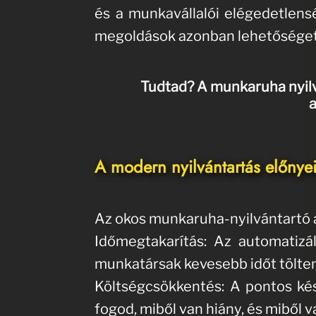
és a munkavállalói elégedetlens
megoldások azonban lehetőséget a
Tudtad? A munkaruha nyilvá
a
A modern nyilvántartás előnyei
Az okos munkaruha-nyilvántartó a
Időmegtakarítás: Az automatizá
munkatársak kevesebb időt tölten
Költségcsökkentés: A pontos kész
fogod, miből van hiány, és miből v