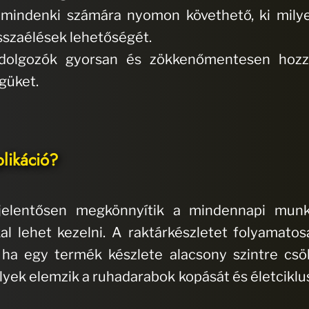
 mindenki számára nyomon követhető, ki milye
isszaélések lehetőségét.
A dolgozók gyorsan és zökkenőmentesen hozz
güket.
likáció?
 jelentősen megkönnyítik a mindennapi mun
al lehet kezelni. A raktárkészletet folyamato
 ha egy termék készlete alacsony szintre csö
elyek elemzik a ruhadarabok kopását és életciklu