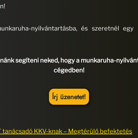
n!
munkaruha-nyilvántartásba, és szeretnél eg
nánk segíteni neked, hogy a munkaruha-nyilvánt
cégedben!
Írj üzenetet!
T tanácsadó KKV-knak – Megtérülő befektetés