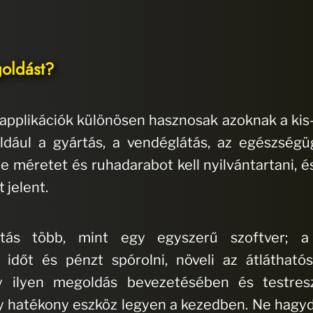
goldást?
pplikációk különösen hasznosak azoknak a kis-
ldául a gyártás, a vendéglátás, az egészség
 méretet és ruhadarabot kell nyilvántartani, és
 jelent.
rtás több, mint egy egyszerű szoftver; a 
időt és pénzt spórolni, növeli az átláthatós
gy ilyen megoldás bevezetésében és testre
 hatékony eszköz legyen a kezedben. Ne hagyd,