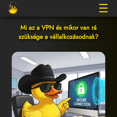
Mi az a VPN és mikor van rá
szüksége a vállalkozásodnak?