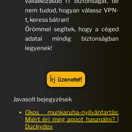
vállalkozásod IT biztonságát, de
nem tudod, hogyan válassz VPN-
t, keress bátran!
Örömmel segítek, hogy a céged
adatai mindig biztonságban
legyenek!
Írj üzenetet!
Javasolt bejegyzések
Okos munkaruha-nyilvántartás:
Miért éri meg appot használni? |
Duckydev