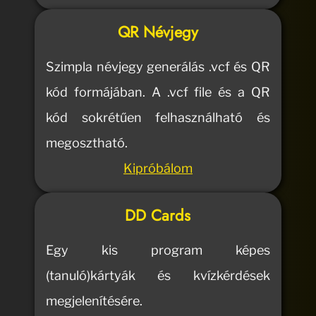
QR Névjegy
Szimpla névjegy generálás .vcf és QR
kód formájában. A .vcf file és a QR
kód sokrétűen felhasználható és
megosztható.
Kipróbálom
DD Cards
Egy kis program képes
(tanuló)kártyák és kvízkérdések
megjelenítésére.