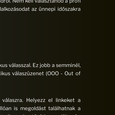
dról. Nem kell választanod a profi
lalkozásodat az ünnepi időszakra
s válasszal. Ez jobb a semminél,
ikus válaszüzenet (OOO - Out of
válaszra. Helyezz el linkeket a
lóan is megoldást találhatnak a