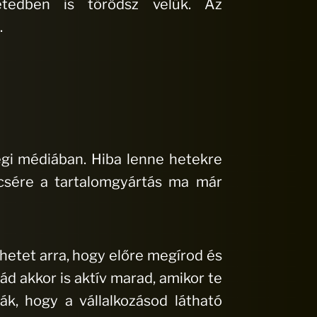
étedben is törődsz velük. Az
.
égi médiában. Hiba lenne hetekre
ncsére a tartalomgyártás ma már
hetet arra, hogy előre megírod és
ád akkor is aktív marad, amikor te
ák, hogy a vállalkozásod látható