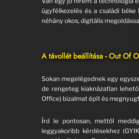
Van egy jó hírem: a technológia é
ügyfélkezelés és a családi béke
néhány okos, digitális megoldássa
A távollét beállítása - Out Of O
Sokan megelégednek egy egyszerű
de rengeteg kiaknázatlan lehet
Office) bizalmat épít és megnyugt
Írd le pontosan, mettől meddig
leggyakoribb kérdésekhez (GYIK