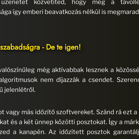
 üzenetet közvetíted, hogy még a távoll
ga így emberi beavatkozás nélkül is megmarad
zabadságra - De te igen!
 valószínűleg még aktívabbak lesznek a közöss
z algoritmusok nem díjazzák a csendet. Szere
ű jelenlétről.
t vagy más időzítő szoftvereket. Szánd rá ezt a 
at és a két ünnep közötti posztokat. Így a márk
ed a kanapén. Az időzített posztok garantálj