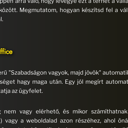
ppen arra való, hogy levegye ezt a terhet a válla
 között. Megmutatom, hogyan készítsd fel a vál
l.
ffice
 "Szabadságon vagyok, majd jövök" automatiku
őséget hagy maga után. Egy jól megírt automat
atja az ügyfelet.
 nem vagy elérhető, és mikor számíthatnak 
) vagy a weboldalad azon részéhez, ahol önál