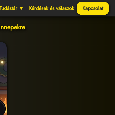
Tudástár ▼
Kérdések és válaszok
Kapcsolat
ünnepekre