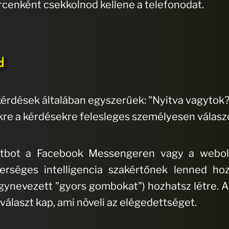
rcenként csekkolnod kellene a telefonodat.
d
érdések általában egyszerűek: "Nyitva vagytok?",
ekre a kérdésekre felesleges személyesen válas
atbot a Facebook Messengeren vagy a webol
erséges intelligencia szakértőnek lenned ho
gynevezett "gyors gombokat") hozhatsz létre. A 
l választ kap, ami növeli az elégedettséget.