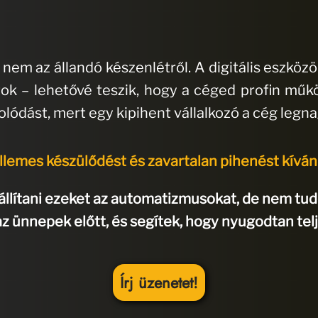
, nem az állandó készenlétről. A digitális eszköz
ok – lehetővé teszik, hogy a céged profin működj
dást, mert egy kipihent vállalkozó a cég legn
llemes készülődést és zavartalan pihenést kíván
llítani ezeket az automatizmusokat, de nem tud
 ünnepek előtt, és segítek, hogy nyugodtan tel
Írj üzenetet!