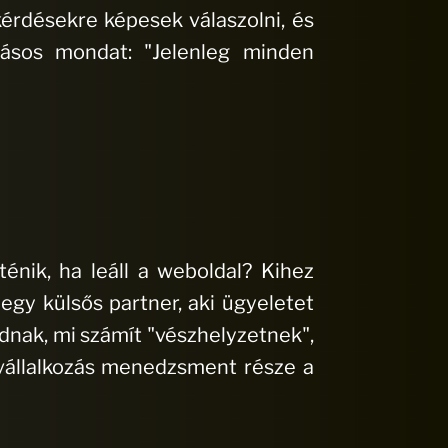
rdésekre képesek válaszolni, és
kásos mondat: "Jelenleg minden
énik, ha leáll a weboldal? Kihez
gy külsős partner, aki ügyeletet
adnak, mi számít "vészhelyzetnek",
A vállalkozás menedzsment része a