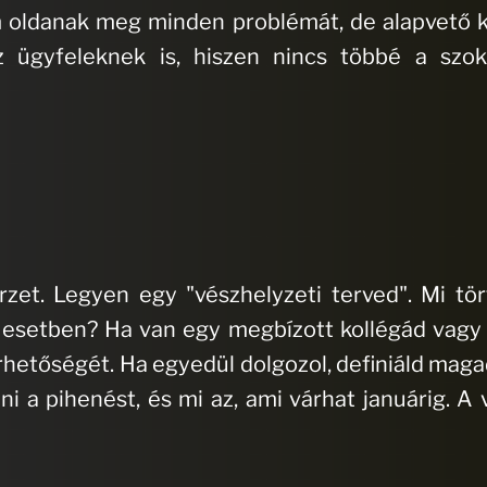
oldanak meg minden problémát, de alapvető ké
 ügyfeleknek is, hiszen nincs többé a szo
zet. Legyen egy "vészhelyzeti terved". Mi tört
 esetben? Ha van egy megbízott kollégád vagy e
elérhetőségét. Ha egyedül dolgozol, definiáld mag
i a pihenést, és mi az, ami várhat januárig. 