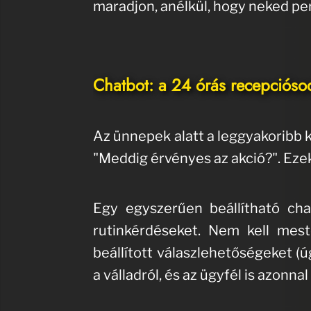
maradjon, anélkül, hogy neked pe
Chatbot: a 24 órás recepcióso
Az ünnepek alatt a leggyakoribb k
"Meddig érvényes az akció?". Ez
Egy egyszerűen beállítható ch
rutinkérdéseket. Nem kell mest
beállított válaszlehetőségeket (ú
a válladról, és az ügyfél is azonna