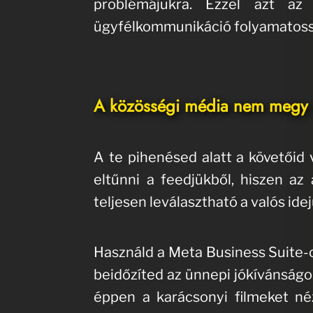
problémájukra. Ezzel azt az
ügyfélkommunikáció folyamatossá
A közösségi média nem megy s
A te pihenésed alatt a követőid
eltűnni a feedjükből, hiszen a
teljesen leválasztható a valós idej
Használd a Meta Business Suite-o
beidőzíted az ünnepi jókívánságok
éppen a karácsonyi filmeket néz