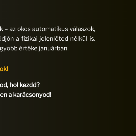
ök – az okos automatikus válaszok,
ön a fizikai jelenléted nélkül is.
agyobb értéke januárban.
ok!
od, hol kezdd?
jen a karácsonyod!