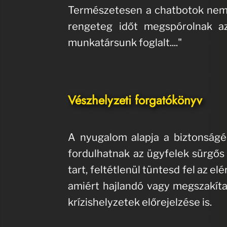
Természetesen a chatbotok nem 
rengeteg időt megspórolnak az
munkatársunk foglalt...."
Vészhelyzeti forgatókönyv
A nyugalom alapja a biztonságér
fordulhatnak az ügyfelek sürgős
tart, feltétlenül tüntesd fel az 
amiért hajlandó vagy megszakítan
krízishelyzetek előrejelzése is.