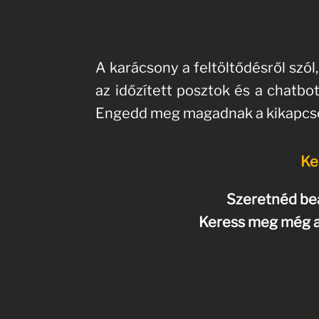
A karácsony a feltöltődésről szól
az időzített posztok és a chatbot
Engedd meg magadnak a kikapcsoló
Ke
Szeretnéd beá
Keress meg még az