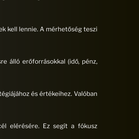
 kell lennie. A mérhetőség teszi
e álló erőforrásokkal (idő, pénz,
atégiájához és értékeihez. Valóban
él elérésére. Ez segít a fókusz