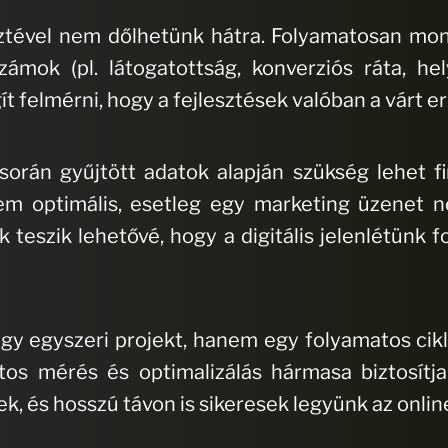
jeztével nem dőlhetünk hátra. Folyamatosan mon
ámok (pl. látogatottság, konverziós ráta, h
ít felmérni, hogy a fejlesztések valóban a várt
során gyűjtött adatok alapján szükség lehet 
m optimális, esetleg egy marketing üzenet 
 teszik lehetővé, hogy a digitális jelenlétünk 
 egy egyszeri projekt, hanem egy folyamatos ci
tos mérés és optimalizálás hármasa biztosítja
, és hosszú távon is sikeresek legyünk az onlin