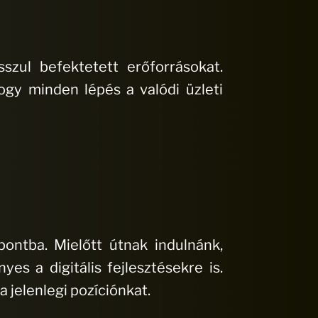
szul befektetett erőforrásokat.
hogy minden lépés a valódi üzleti
ontba. Mielőtt útnak indulnánk,
s a digitális fejlesztésekre is.
 jelenlegi pozíciónkat.