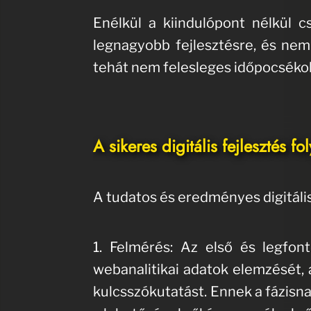
Enélkül a kiindulópont nélkül 
legnagyobb fejlesztésre, és nem 
tehát nem felesleges időpocsékolá
A sikeres digitális fejlesztés 
A tudatos és eredményes digitális
1. Felmérés: Az első és legfon
webanalitikai adatok elemzését, a
kulcsszókutatást. Ennek a fázisn