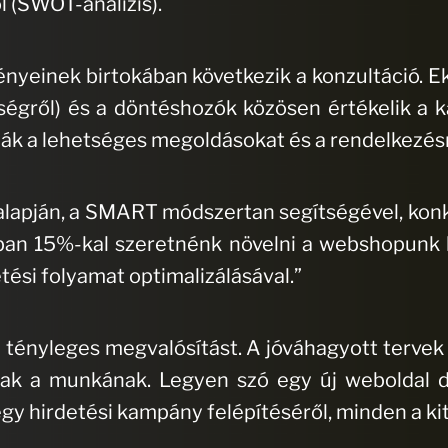
l (SWOT-analízis).
nyeinek birtokában következik a konzultáció. Ek
égről) és a döntéshozók közösen értékelik a 
atják a lehetséges megoldásokat és a rendelkezésr
ó alapján, a SMART módszertan segítségével, konk
ban 15%-kal szeretnénk növelni a webshopunk k
etési folyamat optimalizálásával.”
 a tényleges megvalósítást. A jóváhagyott tervek 
ak a munkának. Legyen szó egy új weboldal des
y hirdetési kampány felépítéséről, minden a kitű