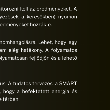
itorozni kell az eredményeket. A
elyezések a keresőkben) nyomon
 eredményeket hozzák-e.
finomhangolásra. Lehet, hogy egy
nem elég hatékony. A folyamatos
folyamatosan fejlődjön és a lehető
klus. A tudatos tervezés, a SMART
, hogy a befektetett energia és
e térben.