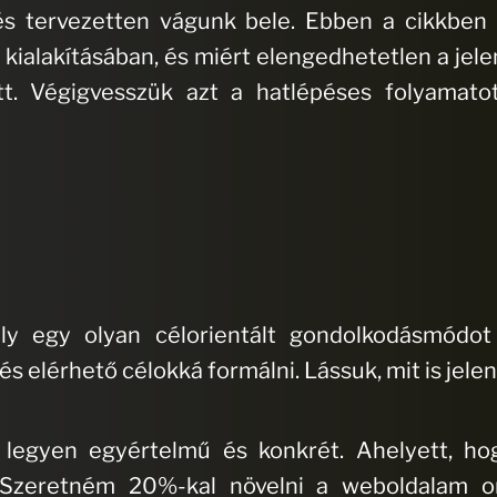
és tervezetten vágunk bele. Ebben a cikkben
a kialakításában, és miért elengedhetetlen a jel
t. Végigvesszük azt a hatlépéses folyamatot
 egy olyan célorientált gondolkodásmódot 
s elérhető célokká formálni. Lássuk, mit is jele
él legyen egyértelmű és konkrét. Ahelyett, ho
 „Szeretném 20%-kal növelni a weboldalam o