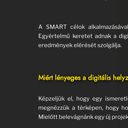
A SMART célok alkalmazásával e
Egyértelmű keretet adnak a digit
eredmények elérését szolgálja.
Miért lényeges a digitális helyz
Képzeljük el, hogy egy ismeret
megnézzük a térképen, hogy hol 
Mielőtt belevágnánk egy új projek