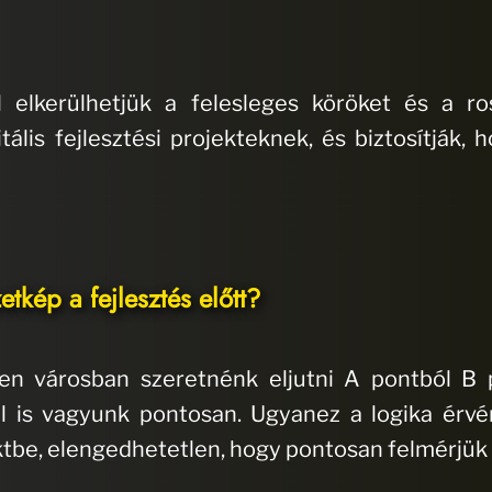
lkerülhetjük a felesleges köröket és a ros
ális fejlesztési projekteknek, és biztosítják, 
etkép a fejlesztés előtt?
len városban szeretnénk eljutni A pontból B p
is vagyunk pontosan. Ugyanez a logika érvénye
tbe, elengedhetetlen, hogy pontosan felmérjük a