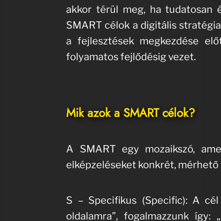
akkor térül meg, ha tudatosan 
SMART célok a digitális stratégi
a fejlesztések megkezdése előt
folyamatos fejlődésig vezet.
Mik azok a SMART célok?
A SMART egy mozaikszó, amely
elképzeléseket konkrét, mérhető é
S – Specifikus (Specific): A c
oldalamra”, fogalmazzunk így: