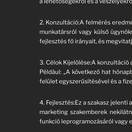
a lehetőségekről és a veszélyekrő
2. Konzultáció:A felmérés eredmé
munkatársról vagy külső ügynöks
fejlesztés fő irányait, és megvit
3. Célok Kijelölése:A konzultáci
Például: „A következő hat hónap
felület egyszerűsítésével és a fiz
4. Fejlesztés:Ez a szakasz jelenti
marketing szakemberek nekilátn
funkció leprogramozásáról vagy eg