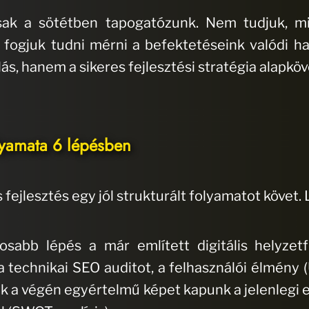
csak a sötétben tapogatózunk. Nem tudjuk, m
fogjuk tudni mérni a befektetéseink valódi ha
s, hanem a sikeres fejlesztési stratégia alapköv
folyamata 6 lépésben
 fejlesztés egy jól strukturált folyamatot követ.
tosabb lépés a már említett digitális helyzet
 technikai SEO auditot, a felhasználói élmény (
ak a végén egyértelmű képet kapunk a jelenlegi 