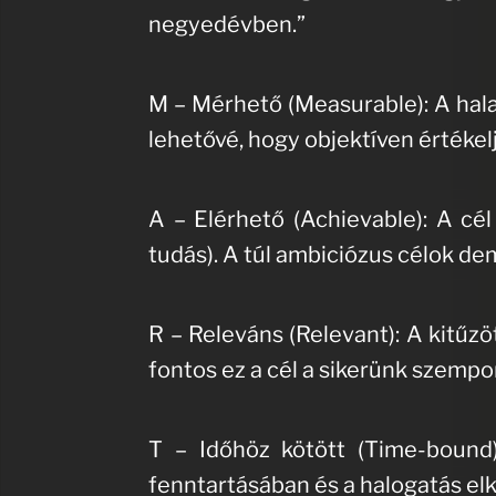
negyedévben.”
M – Mérhető (Measurable): A hal
lehetővé, hogy objektíven értékel
A – Elérhető (Achievable): A cél
tudás). A túl ambiciózus célok de
R – Releváns (Relevant): A kitűzö
fontos ez a cél a sikerünk szempo
T – Időhöz kötött (Time-bound)
fenntartásában és a halogatás el