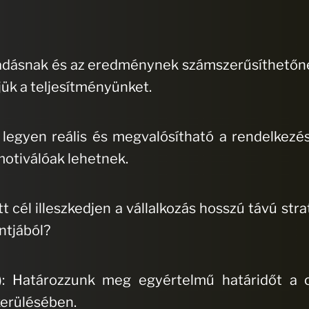
adásnak és az eredménynek számszerűsíthetőnek
jük a teljesítményünket.
 legyen reális és megvalósítható a rendelkezésr
motiválóak lehetnek.
tt cél illeszkedjen a vállalkozás hosszú távú str
ntjából?
: Határozzunk meg egyértelmű határidőt a c
kerülésében.